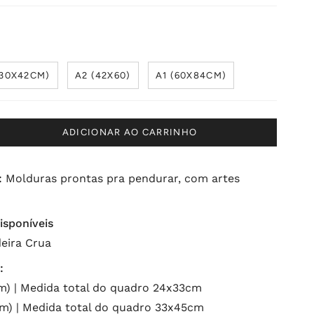
(30X42CM)
A2 (42X60)
A1 (60X84CM)
ADICIONAR AO CARRINHO
:
Molduras prontas pra pendurar, com artes
isponíveis
eira Crua
:
) | Medida total do quadro 24x33cm
) | Medida total do quadro 33x45cm