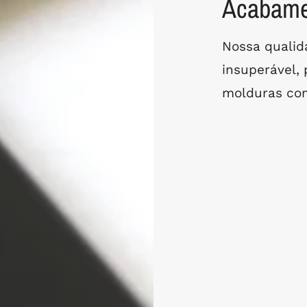
Acabamen
Nossa quali
insuperável,
molduras com