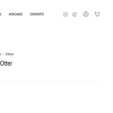
INSTAGRAM
TIKTOK
S
ATACADO
CONTATO
CONTA
s - Otter
 Otter