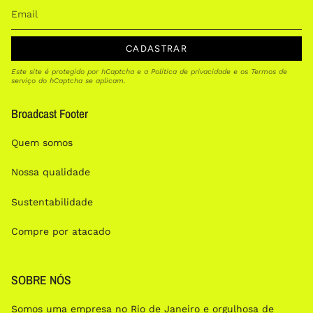
CADASTRAR
Este site é protegido por hCaptcha e a
Política de privacidade
e os
Termos de
serviço
do hCaptcha se aplicam.
Broadcast Footer
Quem somos
Nossa qualidade
Sustentabilidade
Compre por atacado
SOBRE NÓS
Somos uma empresa no Rio de Janeiro e orgulhosa de