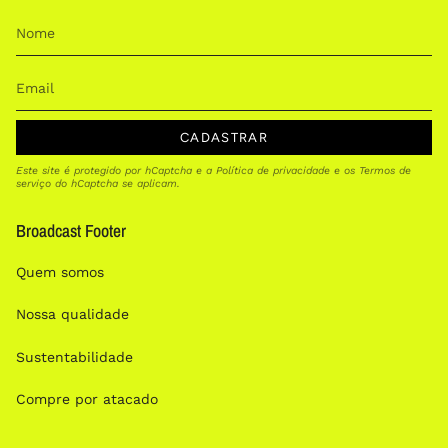
CADASTRAR
Este site é protegido por hCaptcha e a
Política de privacidade
e os
Termos de
serviço
do hCaptcha se aplicam.
Broadcast Footer
Quem somos
Nossa qualidade
Sustentabilidade
Compre por atacado