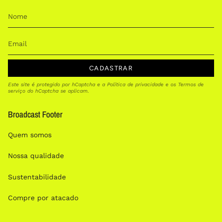
CADASTRAR
Este site é protegido por hCaptcha e a
Política de privacidade
e os
Termos de
serviço
do hCaptcha se aplicam.
Broadcast Footer
Quem somos
Nossa qualidade
Sustentabilidade
Compre por atacado