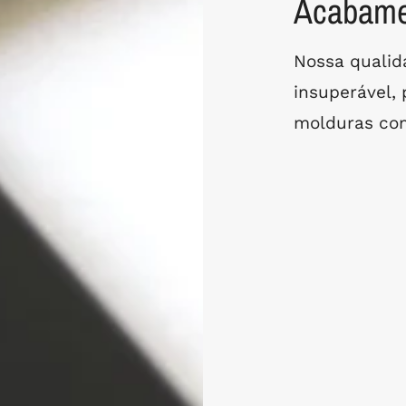
Acabamen
Nossa quali
insuperável,
molduras com