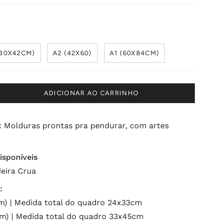
(30X42CM)
A2 (42X60)
A1 (60X84CM)
ADICIONAR AO CARRINHO
:
Molduras prontas pra pendurar, com artes
isponíveis
eira Crua
:
) | Medida total do quadro 24x33cm
) | Medida total do quadro 33x45cm