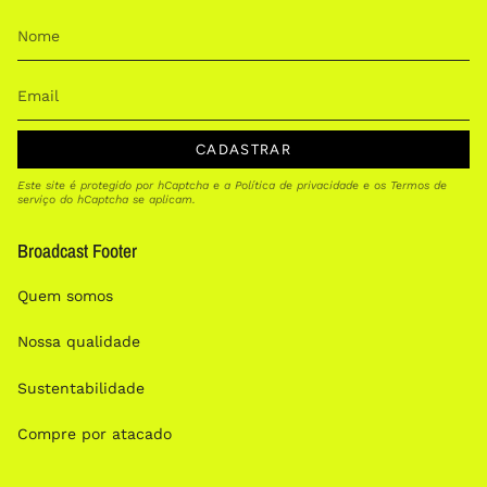
CADASTRAR
Este site é protegido por hCaptcha e a
Política de privacidade
e os
Termos de
serviço
do hCaptcha se aplicam.
Broadcast Footer
Quem somos
Nossa qualidade
Sustentabilidade
Compre por atacado