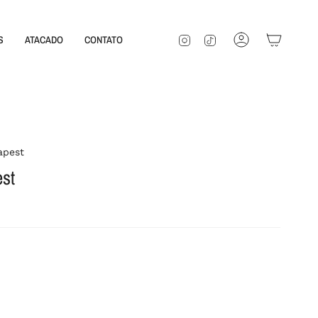
INSTAGRAM
TIKTOK
S
ATACADO
CONTATO
CONTA
apest
st