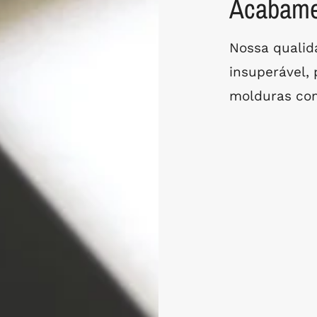
Acabamen
Nossa quali
insuperável,
molduras com