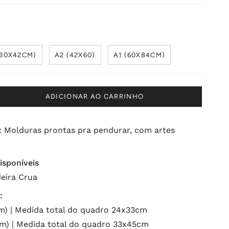
(30X42CM)
A2 (42X60)
A1 (60X84CM)
ADICIONAR AO CARRINHO
:
Molduras prontas pra pendurar, com artes
isponíveis
eira Crua
:
) | Medida total do quadro 24x33cm
) | Medida total do quadro 33x45cm