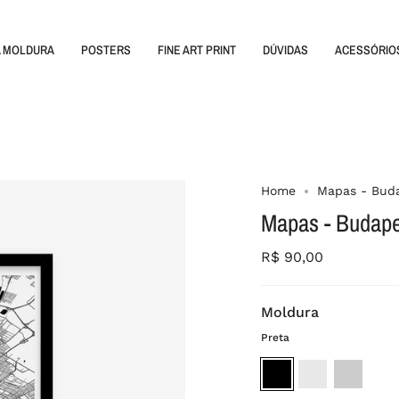
A MOLDURA
POSTERS
FINE ART PRINT
DÚVIDAS
ACESSÓRIO
Home
Mapas - Bud
Mapas - Budape
R$ 90,00
Moldura
Preta
Preta
Branca
Madeira
crua