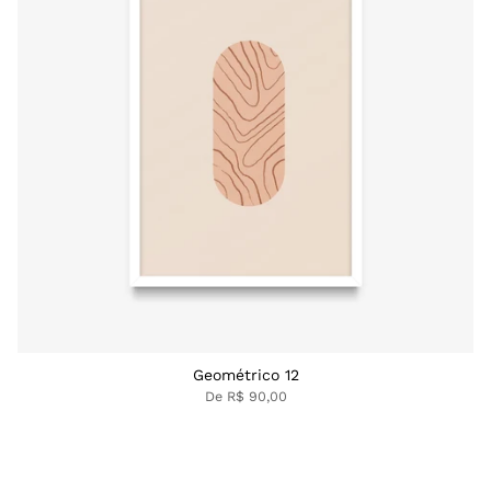
Geométrico 12
De
R$ 90,00