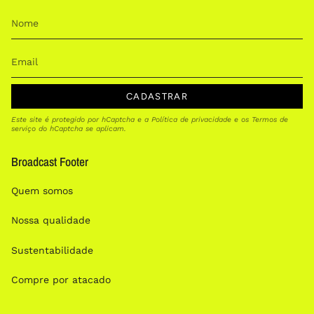
CADASTRAR
Este site é protegido por hCaptcha e a
Política de privacidade
e os
Termos de
serviço
do hCaptcha se aplicam.
Broadcast Footer
Quem somos
Nossa qualidade
Sustentabilidade
Compre por atacado